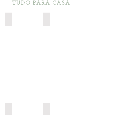
TUDO PARA CASA
Decoração (Produtos em Jesmonite)
Decoração
Acessórios de cozinha
Humificadores elétricos