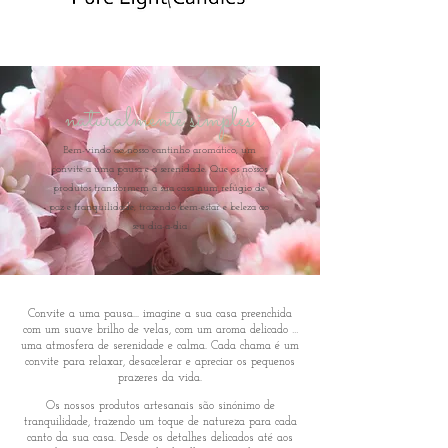
naturalmente simples
Bem-vindo ao nosso cantinho aromático, um
convite a uma pausa e à serenidade. Que os nossos
produtos transformem a sua casa num refúgio de
paz e tranquilidade, trazendo bem-estar e beleza ao
seu dia-a-dia
Convite a uma pausa... imagine a sua casa preenchida
com um suave brilho de velas, com um aroma delicado …
uma atmosfera de serenidade e calma. Cada chama é um
convite para relaxar, desacelerar e apreciar os pequenos
prazeres da vida.
Os nossos produtos artesanais são sinónimo de
tranquilidade, trazendo um toque de natureza para cada
canto da sua casa. Desde os detalhes delicados até aos