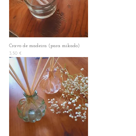
Cravo de madeira (para mikado)
Preço
3,50 €