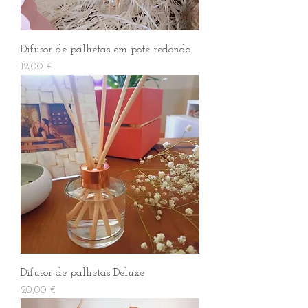
Difusor de palhetas em pote redondo
Preço
12,00 €
Difusor de palhetas Deluxe
Preço
20,00 €