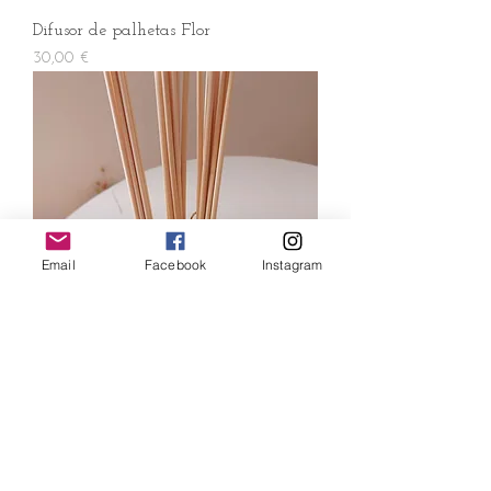
Difusor de palhetas Flor
Preço
30,00 €
Email
Facebook
Instagram
Conjuntos de palhetas
Preço
3,00 €