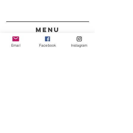
menu
CONTACTOS
Email
Facebook
Instagram
351 967563993
purelight@outlook.pt
REFRESCA A TUA ROTINA
COM AS NOSSAS
NOVIDADES