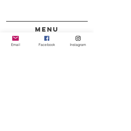
menu
CONTACTOS
Email
Facebook
Instagram
351 967563993
purelight@outlook.pt
REFRESCA A TUA ROTINA
COM AS NOSSAS
NOVIDADES