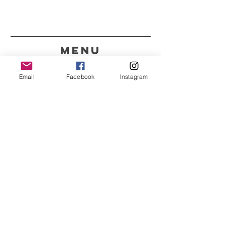
menu
CONTACTOS
Email
Facebook
Instagram
351 967563993
purelight@outlook.pt
REFRESCA A TUA ROTINA
COM AS NOSSAS
NOVIDADES