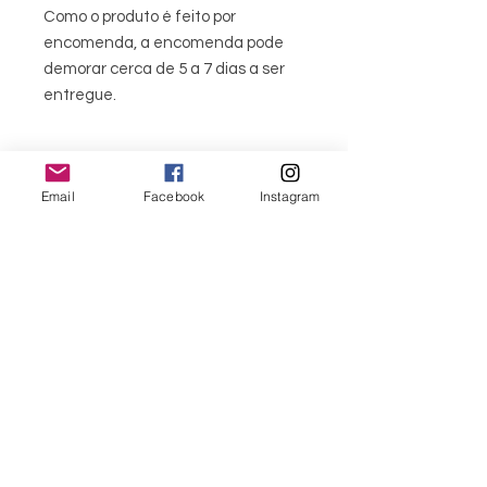
Como o produto é feito por
encomenda, a encomenda pode
demorar cerca de 5 a 7 dias a ser
entregue.
Email
Facebook
Instagram
Personalize a
sua vela
Para personalizar a sua vela,
escolha:
1 aroma
menu
1 cor do Urso
1 cor da T-shirt
CONTACTOS
Usamos cores claras nas nossas
velas. Se precisar de uma cor
351 967563993
específica, entre em contacto
connosco
purelight@outlook.pt