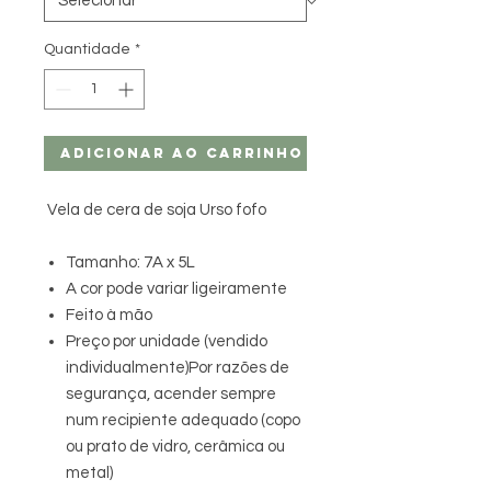
Quantidade
*
Adicionar ao carrinho
Vela de cera de soja Urso fofo
Tamanho: 7A x 5L
A cor pode variar ligeiramente
Feito à mão
Preço por unidade (vendido
individualmente)Por razões de
segurança, acender sempre
num recipiente adequado (copo
ou prato de vidro, cerâmica ou
metal)