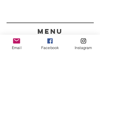
menu
CONTACTOS
Email
Facebook
Instagram
351 967563993
purelight@outlook.pt
REFRESCA A TUA ROTINA
COM AS NOSSAS
NOVIDADES