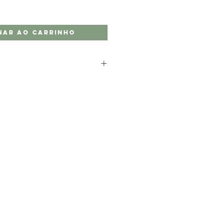
nar ao carrinho
pode variar entre uma a duas
não temos artigos pré-
e a sua encomenda será feita
si.