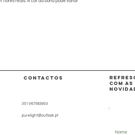
flores reais. A cor da borla pode variar
REFRES
CONTACTOS
COM AS
NOVIDA
351 967563993
purelight@outlook.pt
Nome