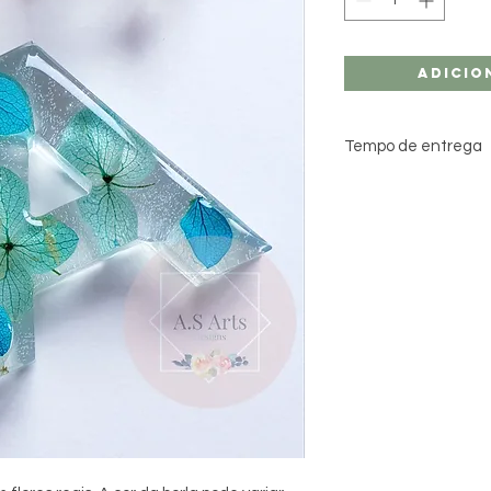
Adicio
Tempo de entrega
O prazo de entrega 
semanas, por norma 
fabricados, pelo qu
especialmente para 