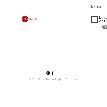
E-mail
Eu c
de P
S
© 2019 by Pure Light Candles