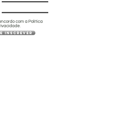
oncordo com a Política
rivacidade.
e inscrever