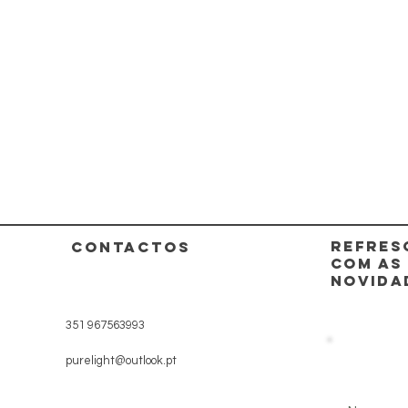
REFRES
CONTACTOS
COM AS
NOVIDA
351 967563993
purelight@outlook.pt