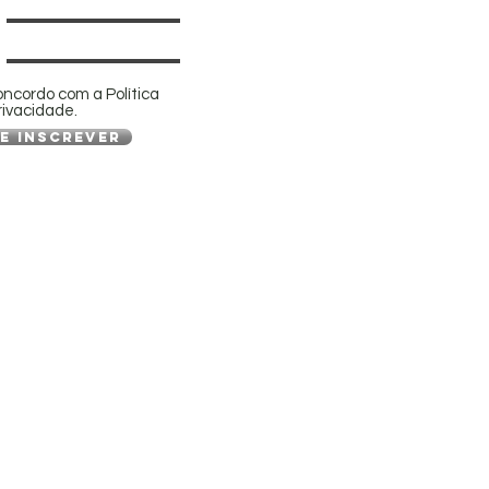
oncordo com a Política
rivacidade.
e inscrever