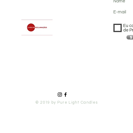
Nome
E-mail
Eu c
de P
S
© 2019 by Pure Light Candles