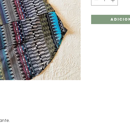
Adicio
çante.