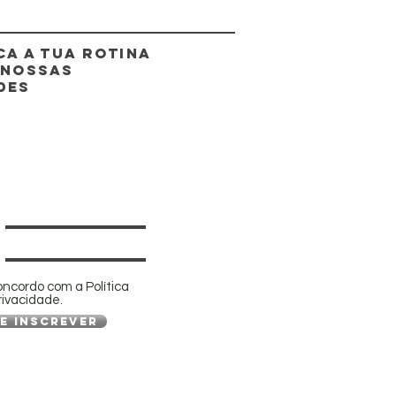
CA A TUA ROTINA
 NOSSAS
DES
oncordo com a Política
rivacidade.
e inscrever