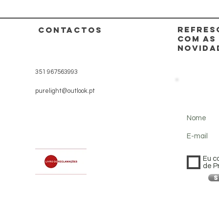
REFRES
CONTACTOS
COM AS
NOVIDA
351 967563993
purelight@outlook.pt
Nome
E-mail
Eu c
de P
S