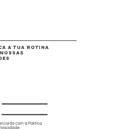
CA A TUA ROTINA
 NOSSAS
DES
oncordo com a Política
rivacidade.