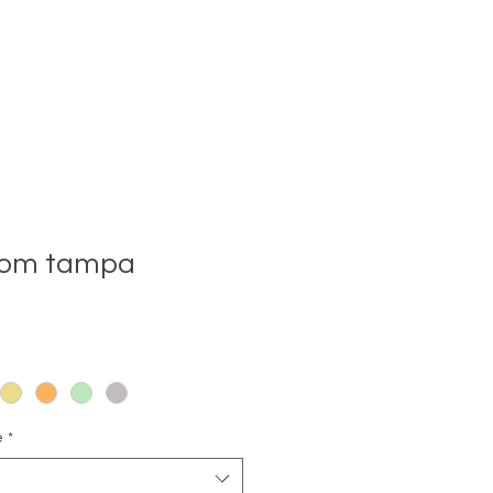
 com tampa
e
*