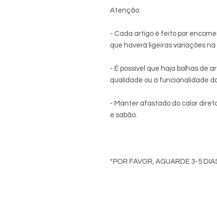
Atenção:
- Cada artigo é feito por encome
que haverá ligeiras variações n
- É possível que haja bolhas de a
qualidade ou a funcionalidade do
- Manter afastado do calor diret
e sabão.
*POR FAVOR, AGUARDE 3-5 DIA