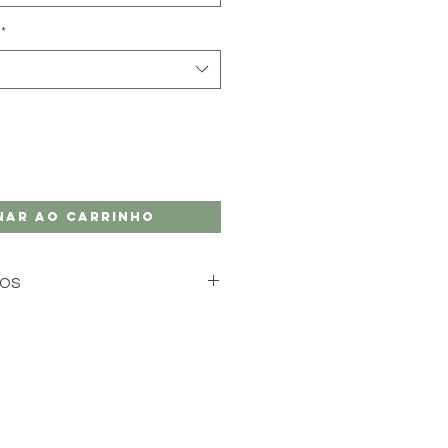
*
nar ao carrinho
TOS
s produtos de jesmonite em
as ou com efeito mármore.
oduto numa cor específica que não
 nosso site, contacte-nos.