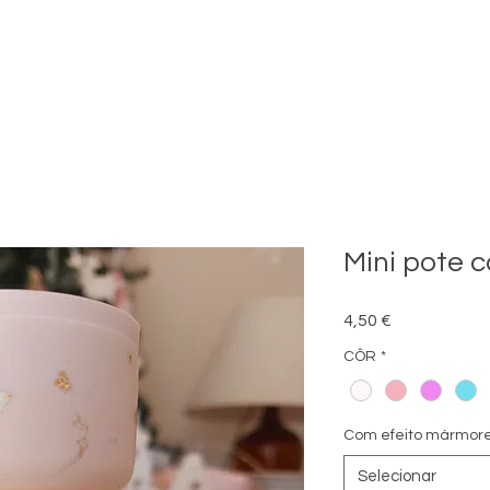
Mini pote
Preço
4,50 €
CÔR
*
Com efeito mármor
Selecionar