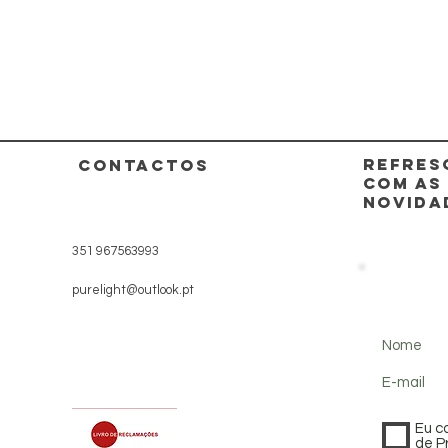
REFRES
CONTACTOS
COM AS
NOVIDA
351 967563993
purelight@outlook.pt
Nome
E-mail
Eu c
de P