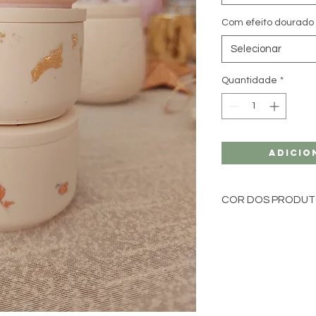
Com efeito dourado
Selecionar
Quantidade
*
Adicio
COR DOS PRODU
Produzimos os nosso
cores sólidas neutr
Se preferir o seu pr
esteja disponível no