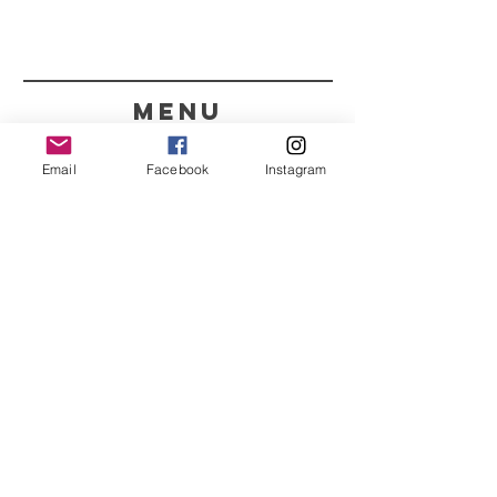
menu
CONTACTOS
Email
Facebook
Instagram
351 967563993
purelight@outlook.pt
REFRESCA A TUA ROTINA
COM AS NOSSAS
NOVIDADES