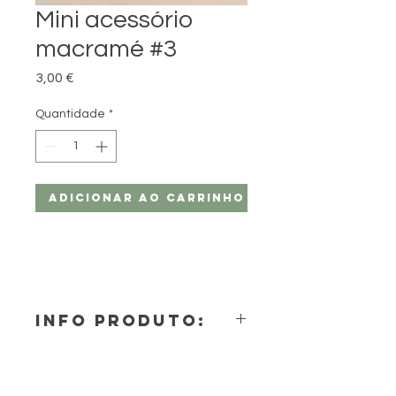
Mini acessório
macramé #3
Preço
3,00 €
Quantidade
*
Adicionar ao carrinho
INFO PRODUTO:
Mini acessório em macramé
Pode ser utilizado para vários fins.
Para pendurar como objeto