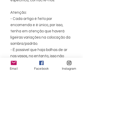
específica, contacte-nos.
Atenção:
- Cada artigo é feito por
encomenda e é único, por isso,
tenha em atenção que haverá
ligeiras variações na colocação da
sombra/padrão.
- É possível que haja bolhas de ar
nos vasos, no entanto, isso não
afecta a qualidade ou a
Email
Facebook
Instagram
funcionalidade do artigo.
- Manter afastado do calor direto e,
se necessário, limpar com água
morna e sabão.
*POR FAVOR, AGUARDE 3-5 DIAS
ÚTEIS PARA EXPEDIÇÃO*