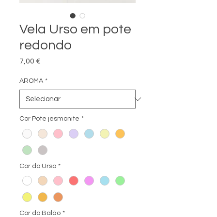
Vela Urso em pote
redondo
Preço
7,00 €
AROMA
*
Cor Pote jesmonite
*
Cor do Urso
*
Cor do Balão
*