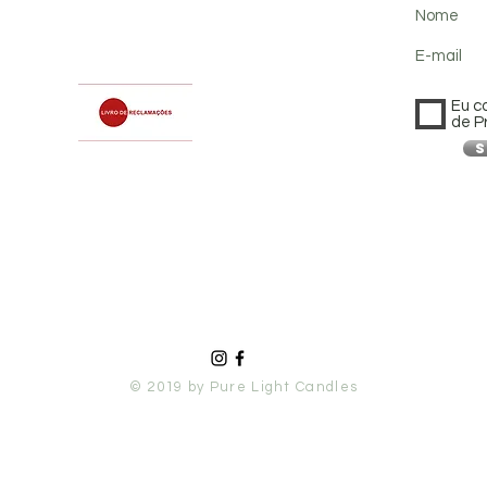
Nome
E-mail
Eu c
de P
S
© 2019 by Pure Light Candles