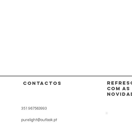
REFRES
CONTACTOS
COM AS
NOVIDA
351 967563993
purelight@outlook.pt