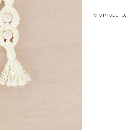
INFO PRODUTO:
Porta-chaves em 
Fio 100% algodã
Feito à mão
Madeira natural
Como todas as peças
únicas e podem exis
e cor