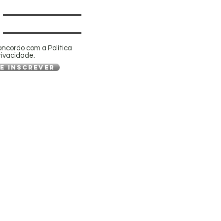
oncordo com a Política
rivacidade.
e inscrever