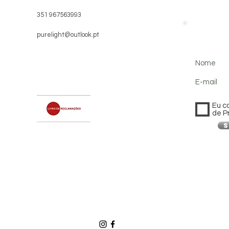
351 967563993
purelight@outlook.pt
Nome
E-mail
Eu c
de P
S