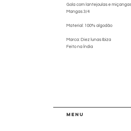
Gola com lantejoulas e miçanga
Mangas 3/4
Material: 100% algodão
Marca: Diez lunas Ibiza
Feito na Índia
menu