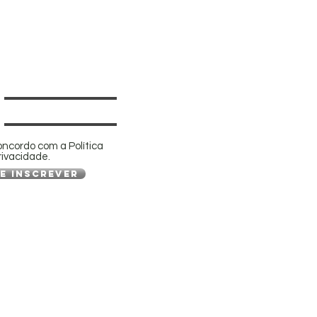
oncordo com a Política
rivacidade.
e inscrever