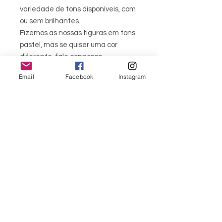
variedade de tons disponíveis, com
ou sem brilhantes.
Fizemos as nossas figuras em tons
pastel, mas se quiser uma cor
diferente, fale connosco.
Tentaremos fazer a cor perfeita
Email
Facebook
Instagram
para si.
O produto final não será
exatamente igual ao da fotografia,
pois todos os produtos são únicos.
Como o produto é feito por
encomenda, a encomenda pode
demorar cerca de 5 a 7 dias