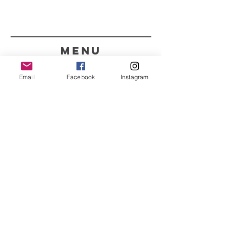
menu
CONTACTOS
Email
Facebook
Instagram
351 967563993
purelight@outlook.pt
REFRESCA A TUA ROTINA
COM AS NOSSAS
NOVIDADES