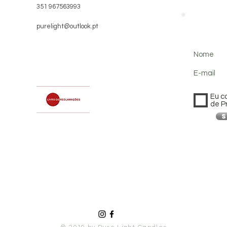
351 967563993
purelight@outlook.pt
Nome
E-mail
Eu c
de P
S