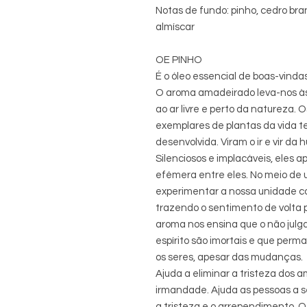
Notas de fundo: pinho, cedro bra
almíscar
OE PINHO
É o óleo essencial de boas-vinda
O aroma amadeirado leva-nos às 
ao ar livre e perto da natureza. 
exemplares de plantas da vida t
desenvolvida. Viram o ir e vir d
Silenciosos e implacáveis, ele
efémera entre eles. No meio de 
experimentar a nossa unidade c
trazendo o sentimento de volta p
aroma nos ensina que o não julg
espírito são imortais e que per
os seres, apesar das mudanças.
Ajuda a eliminar a tristeza dos 
irmandade. Ajuda as pessoas a s
a tristeza e o arrependimento. O