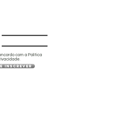
oncordo com a Política
rivacidade.
e inscrever