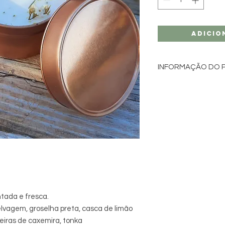
Adicio
INFORMAÇÃO DO 
Ingredientes: CERA
ÓLEOS AROMÁTICOS 
ESSENCIAIS PUROS
Volume: 110 mL
Feito à mão
Depois de queimada,
facilmente lavada 
possa reutilizar o se
tada e fresca.
elvagem, groselha preta, casca de limão
eiras de caxemira, tonka