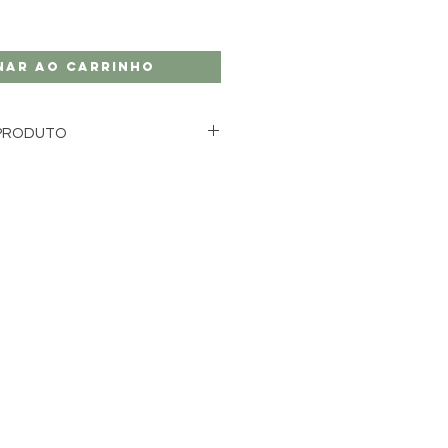
nar ao carrinho
PRODUTO
 DE SOJA, PAVIO DE ALGODÃO,
SEM FTALATO e ÓLEOS
 qualquer cera residual pode ser
com água morna e sabão para que
u frasco.