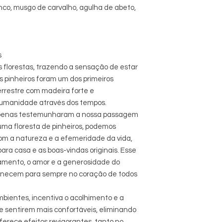
nco, musgo de carvalho, agulha de abeto,
s
florestas, trazendo a sensação de estar
Os pinheiros foram um dos primeiros
errestre com madeira forte e
a humanidade através dos tempos.
s apenas testemunharam a nossa passagem
uma floresta de pinheiros, podemos
om a natureza e a efemeridade da vida,
ara casa e as boas-vindas originais. Esse
amento, o amor e a generosidade do
manecem para sempre no coração de todos
ambientes, incentiva o acolhimento e a
e sentirem mais confortáveis, eliminando
ferece efeitos revigorantes, tanto no