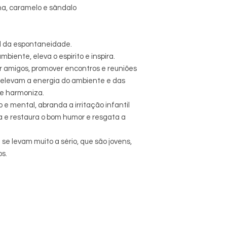
ha, caramelo e sândalo
l da espontaneidade.
biente, eleva o espirito e inspira.
er amigos, promover encontros e reuniões
as elevam a energia do ambiente e das
e harmoniza.
 e mental, abranda a irritação infantil
 e restaura o bom humor e resgata a
 levam muito a sério, que são jovens,
s.