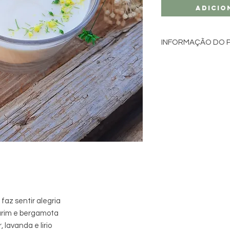
Adicio
INFORMAÇÃO DO 
Ingredientes: CERA
ÓLEOS AROMÁTICOS 
ESSENCIAIS PUROS
Volume: 180 mL
Feito à mão
Depois de queimada,
facilmente lavada 
possa reutilizar o se
az sentir alegria
arim e bergamota
 lavanda e lirio