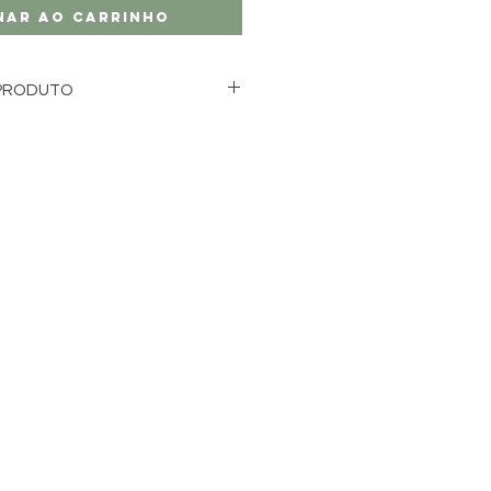
nar ao carrinho
PRODUTO
 DE SOJA, PAVIO DE ALGODÃO,
SEM FTALATO e ÓLEOS
 qualquer cera residual pode ser
com água morna e sabão para que
u frasco.