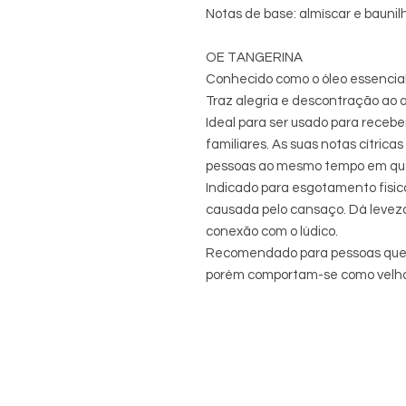
Notas de base: almíscar e baunil
OE TANGERINA
Conhecido como o óleo essencia
Traz alegria e descontração ao am
Ideal para ser usado para receb
familiares. As suas notas cítric
pessoas ao mesmo tempo em qu
Indicado para esgotamento fisico
causada pelo cansaço. Dá leveza
conexão com o lúdico.
Recomendado para pessoas que se
porém comportam-se como velho