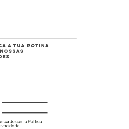
CA A TUA ROTINA
 NOSSAS
DES
oncordo com a Política
rivacidade.