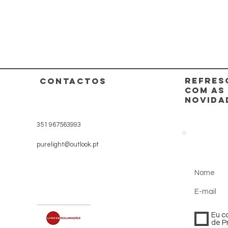
REFRES
CONTACTOS
COM AS
NOVIDA
351 967563993
purelight@outlook.pt
Nome
E-mail
Eu c
de P