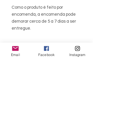
Como o produto é feito por
encomenda, a encomenda pode
demorar cerca de 5 a 7 dias a ser
entregue.
Email
Facebook
Instagram
CONJUNTO VELA
Para personalizar a sua vela,
escolha:
1 aroma
menu
1 cor da vela flor
1 caixa de apresentação (ou não)
CONTACTOS
Estas flores juntas formam um
bouquet perfeito para oferecer.
351 967563993
Se deseja um presente
personalizado, fale connosco e crie