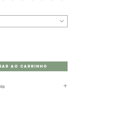
nar ao carrinho
ela
sua vela, escolha:
smonite
entação (ou não)
ras nas nossas velas. Se precisar
ca, entre em contacto connosco.