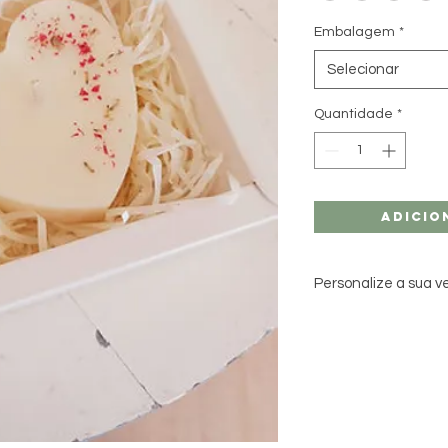
Embalagem
*
Selecionar
Quantidade
*
Adicio
Personalize a sua v
Para personalizar a 
1 aroma
1 cor do pote Je
1 cor da vela
1 caixa de apres
Utilizamos cores cla
de uma cor específi