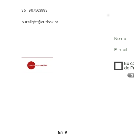
351 967563993
purelight@outlook.pt
Nome
E-mail
Eu c
de P
S