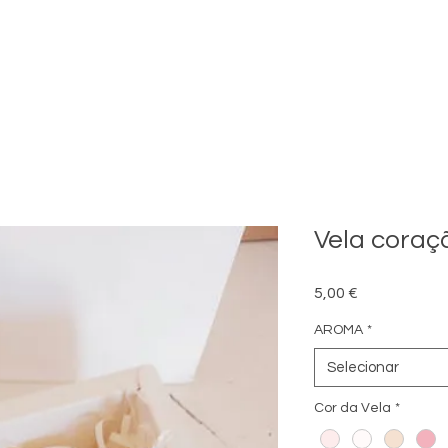
Vela coraç
Preço
5,00 €
AROMA
*
Selecionar
Cor da Vela
*