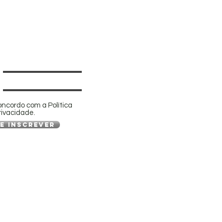
oncordo com a Política
rivacidade.
e inscrever