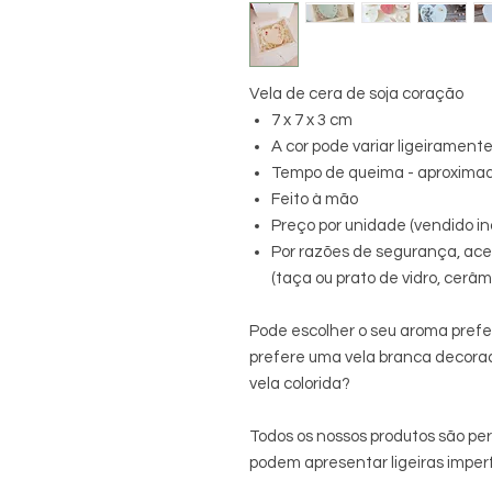
Vela de cera de soja coração
7 x 7 x 3 cm
A cor pode variar ligeirament
Tempo de queima - aproxima
Feito à mão
Preço por unidade (vendido i
Por razões de segurança, ac
(taça ou prato de vidro, cerâm
Pode escolher o seu aroma prefe
prefere uma vela branca decora
vela colorida?
Todos os nossos produtos são per
podem apresentar ligeiras imperf