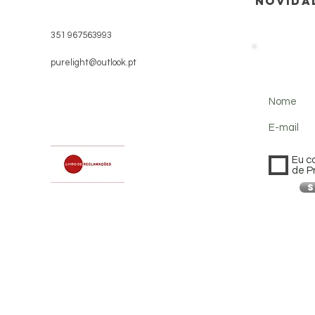
NOVIDA
351 967563993
purelight@outlook.pt
Nome
E-mail
Eu c
de P
S