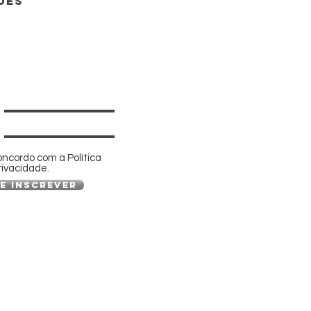
DES
oncordo com a Política
rivacidade.
e inscrever