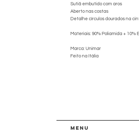
Sutiã embutido com aros
Aberto nas costas
Detalhe círculos dourados na cin
Materiais: 90% Poliamida + 10% E
Marca: Unimar
Feito na Itália
menu