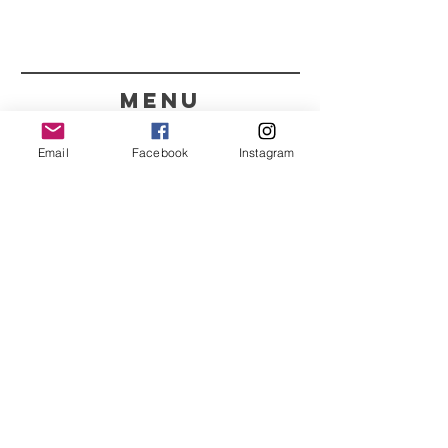
menu
CONTACTOS
Email
Facebook
Instagram
351 967563993
purelight@outlook.pt
REFRESCA A TUA ROTINA
COM AS NOSSAS
NOVIDADES