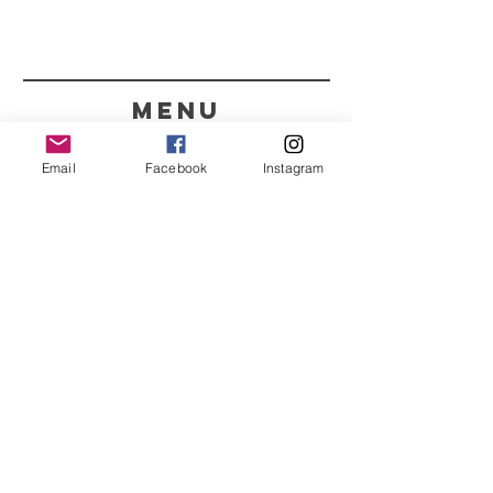
menu
CONTACTOS
Email
Facebook
Instagram
351 967563993
purelight@outlook.pt
REFRESCA A TUA ROTINA
COM AS NOSSAS
NOVIDADES