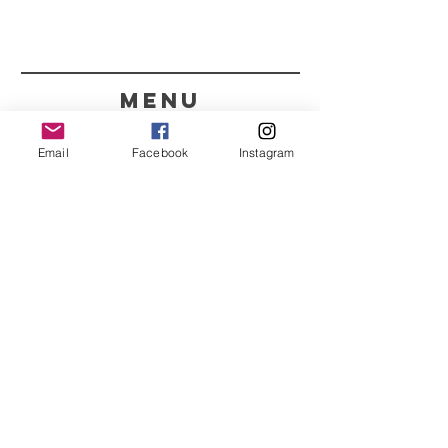
menu
CONTACTOS
Email
Facebook
Instagram
351 967563993
purelight@outlook.pt
REFRESCA A TUA ROTINA
COM AS NOSSAS
NOVIDADES