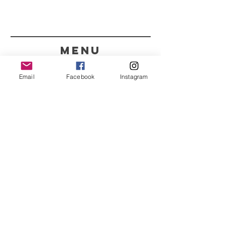
menu
CONTACTOS
Email
Facebook
Instagram
351 967563993
purelight@outlook.pt
REFRESCA A TUA ROTINA
COM AS NOSSAS
NOVIDADES