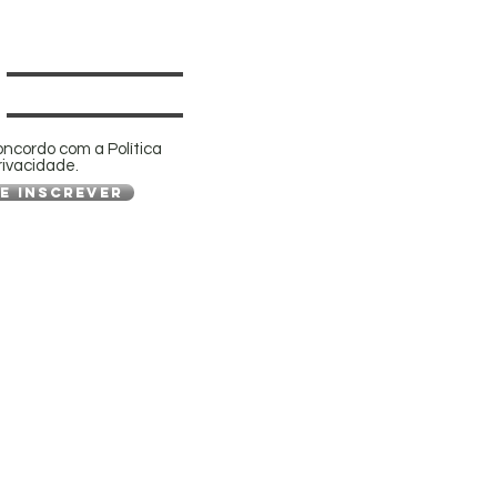
oncordo com a Política
rivacidade.
e inscrever