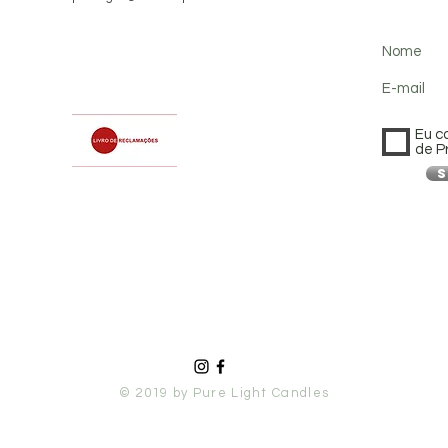
Nome
E-mail
Eu c
de P
S
© 2019 by Pure Light Candles