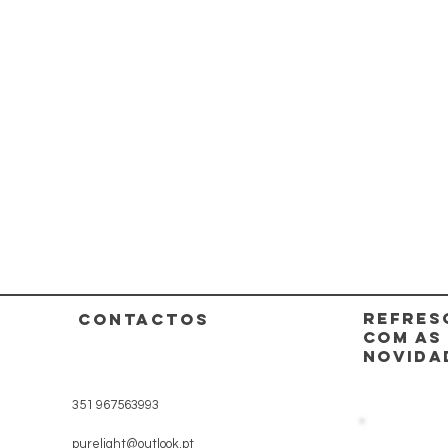
REFRES
CONTACTOS
COM AS
NOVIDA
351 967563993
purelight@outlook.pt