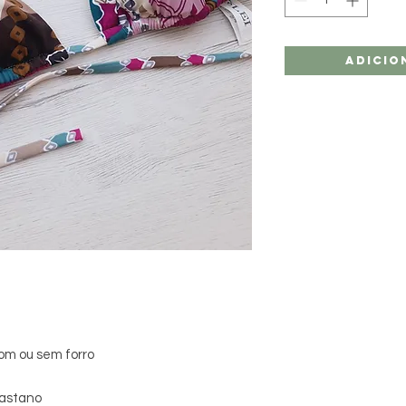
Adicio
com ou sem forro
lastano