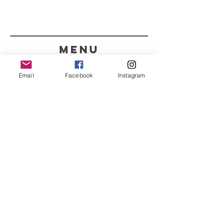
menu
CONTACTOS
Email
Facebook
Instagram
351 967563993
purelight@outlook.pt
REFRESCA A TUA ROTINA
COM AS NOSSAS
NOVIDADES