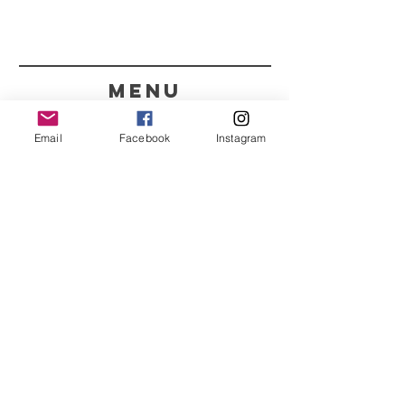
menu
CONTACTOS
Email
Facebook
Instagram
351 967563993
purelight@outlook.pt
REFRESCA A TUA ROTINA
COM AS NOSSAS
NOVIDADES