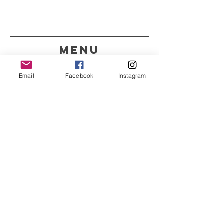
menu
CONTACTOS
Email
Facebook
Instagram
351 967563993
purelight@outlook.pt
REFRESCA A TUA ROTINA
COM AS NOSSAS
NOVIDADES